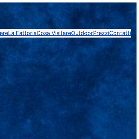
ere
La Fattoria
Cosa Visitare
Outdoor
Prezzi
Contatti